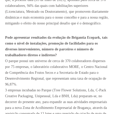
colaboradores, 94% das quais com habilitações superiores
(Licenciatura, Mestrado ou Doutoramento), que promovem diariamente
dinâmicas e mais economia para o nosso concelho e para a nossa região,
mitigando o efeito do nosso principal desafio que é o demográfico.
Pode apresentar resultados da evolução do Brigantia Ecopark, tais
como o nível de instalações, promoção de facilidades para os
diversos intervenientes, número de parceiros e número de
trabalhadores diretos e indiretos?
O parque possui um universo de cerca de 370 colaboradores dispersos
por 75 empresas, o laboratório colaborativo MORE, o Centro Nacional
de Competência dos Frutos Secos e a Secretaria de Estado para o
Desenvolvimento Regional, que representam uma taxa de ocupação de
96,87%.
3 empresas incubadas no Parque (Tree Flower Solutions, Lda, C-Pack
Creative Packaging, Unipessoal, Lda e BNH, Lda) preparam-se, no
decorrer do presente ano, para expandir as suas atividades empresariais
para a nova Zona de Acolhimento Empresarial de Bragança, através da
aquisição consumada de 12 lotes e uma previsão de criação de mais de