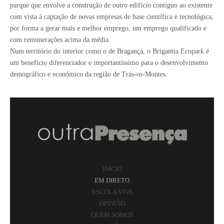
parque que envolve a construção de outro edifício contíguo ao existente
com vista à captação de novas empresas de base científica e tecnológica,
por forma a gerar mais e melhor emprego, um emprego qualificado e
com remunerações acima da média.
Num território do interior como o de Bragança, o Brigantia Ecopark é
um benefício diferenciador e importantíssimo para o desenvolvimento
demográfico e económico da região de Trás-os-Montes.
INÍCIO
EM DIRETO
ESCOLA VIVA
OPINIÃO
QUEM SOMOS