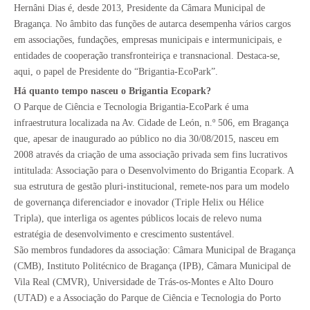
Hernâni Dias é, desde 2013, Presidente da Câmara Municipal de
Bragança. No âmbito das funções de autarca desempenha vários cargos
em associações, fundações, empresas municipais e intermunicipais, e
entidades de cooperação transfronteiriça e transnacional. Destaca-se,
aqui, o papel de Presidente do “Brigantia-EcoPark”.
Há quanto tempo nasceu o Brigantia Ecopark?
O Parque de Ciência e Tecnologia Brigantia-EcoPark é uma
infraestrutura localizada na Av. Cidade de León, n.º 506, em Bragança
que, apesar de inaugurado ao público no dia 30/08/2015, nasceu em
2008 através da criação de uma associação privada sem fins lucrativos
intitulada: Associação para o Desenvolvimento do Brigantia Ecopark. A
sua estrutura de gestão pluri-institucional, remete-nos para um modelo
de governança diferenciador e inovador (Triple Helix ou Hélice
Tripla), que interliga os agentes públicos locais de relevo numa
estratégia de desenvolvimento e crescimento sustentável.
São membros fundadores da associação: Câmara Municipal de Bragança
(CMB), Instituto Politécnico de Bragança (IPB), Câmara Municipal de
Vila Real (CMVR), Universidade de Trás-os-Montes e Alto Douro
(UTAD) e a Associação do Parque de Ciência e Tecnologia do Porto