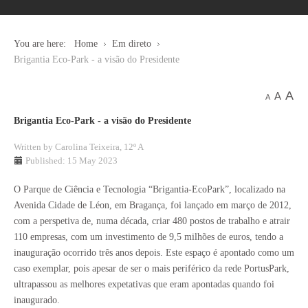
You are here:
Home
Em direto
Brigantia Eco-Park - a visão do Presidente
A
A
A
Brigantia Eco-Park - a visão do Presidente
Written by
Carolina Teixeira, 12º A
Published: 15 May 2023
O Parque de Ciência e Tecnologia “Brigantia-EcoPark”, localizado na
Avenida Cidade de Léon, em Bragança, foi lançado em março de 2012,
com a perspetiva de, numa década, criar 480 postos de trabalho e atrair
110 empresas, com um investimento de 9,5 milhões de euros, tendo a
inauguração ocorrido três anos depois. Este espaço é apontado como um
caso exemplar, pois apesar de ser o mais periférico da rede PortusPark,
ultrapassou as melhores expetativas que eram apontadas quando foi
inaugurado.