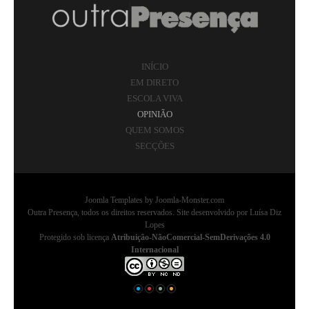
INÍCIO
EM DIRETO
ESCOLA VIVA
OPINIÃO
QUEM SOMOS
SECÇÕES
Joomla Templates
by Joomla-Monster.com
Outra Presença, todos os direitos reservados. Site desenvolvido por Luísa Diz
Lopes
Protegido sob licença
Atribuição-NãoComercial-SemDerivações 4.0
Internacional