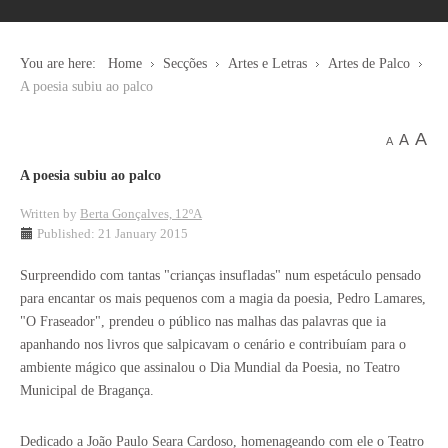
You are here:
Home
Secções
Artes e Letras
Artes de Palco
A poesia subiu ao palco
A
A
A
A poesia subiu ao palco
Written by
Berta Gonçalves, 12ºA
Published: 21 January 2015
Surpreendido com tantas "crianças insufladas" num espetáculo pensado
para encantar os mais pequenos com a magia da poesia, Pedro Lamares,
"O Fraseador", prendeu o público nas malhas das palavras que ia
apanhando nos livros que salpicavam o cenário e contribuíam para o
ambiente mágico que assinalou o Dia Mundial da Poesia, no Teatro
Municipal de Bragança.
Dedicado a João Paulo Seara Cardoso, homenageando com ele o Teatro