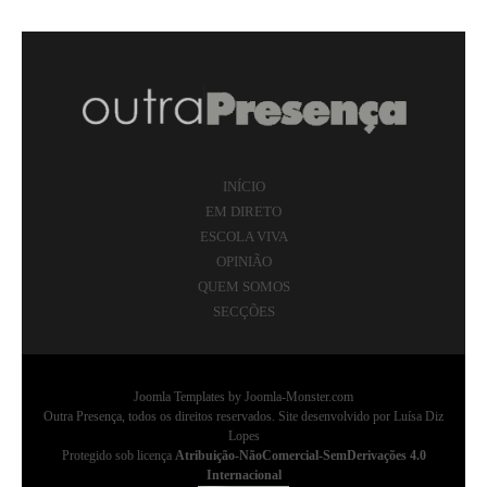
INÍCIO
EM DIRETO
ESCOLA VIVA
OPINIÃO
QUEM SOMOS
SECÇÕES
Joomla Templates
by Joomla-Monster.com
Outra Presença, todos os direitos reservados. Site desenvolvido por Luísa Diz
Lopes
Protegido sob licença
Atribuição-NãoComercial-SemDerivações 4.0
Internacional