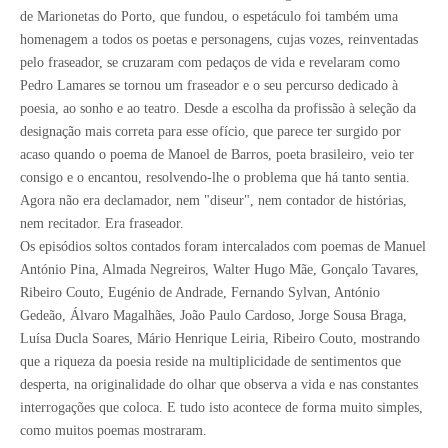
de Marionetas do Porto, que fundou, o espetáculo foi também uma
homenagem a todos os poetas e personagens, cujas vozes, reinventadas
pelo fraseador, se cruzaram com pedaços de vida e revelaram como
Pedro Lamares se tornou um fraseador e o seu percurso dedicado à
poesia, ao sonho e ao teatro. Desde a escolha da profissão à seleção da
designação mais correta para esse ofício, que parece ter surgido por
acaso quando o poema de Manoel de Barros, poeta brasileiro, veio ter
consigo e o encantou, resolvendo-lhe o problema que há tanto sentia.
Agora não era declamador, nem "diseur", nem contador de histórias,
nem recitador. Era fraseador.
Os episódios soltos contados foram intercalados com poemas de Manuel
António Pina, Almada Negreiros, Walter Hugo Mãe, Gonçalo Tavares,
Ribeiro Couto, Eugénio de Andrade, Fernando Sylvan, António
Gedeão, Álvaro Magalhães, João Paulo Cardoso, Jorge Sousa Braga,
Luísa Ducla Soares, Mário Henrique Leiria, Ribeiro Couto, mostrando
que a riqueza da poesia reside na multiplicidade de sentimentos que
desperta, na originalidade do olhar que observa a vida e nas constantes
interrogações que coloca. E tudo isto acontece de forma muito simples,
como muitos poemas mostraram.