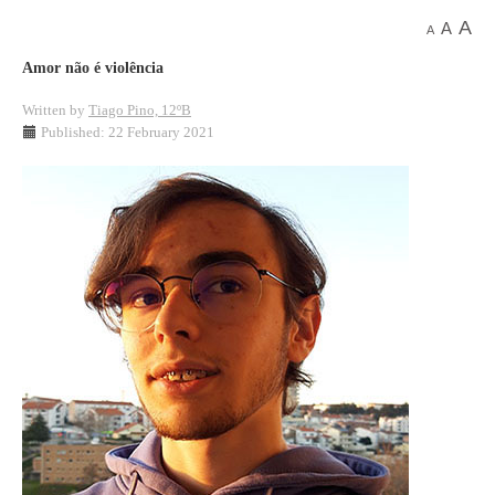
A
A
A
Amor não é violência
Written by
Tiago Pino, 12ºB
Published: 22 February 2021
Voz dos Alunos
Voz dos Alunos
Voz dos Alunos
Voz dos Alunos
Voz dos Alunos
Voz dos Alunos