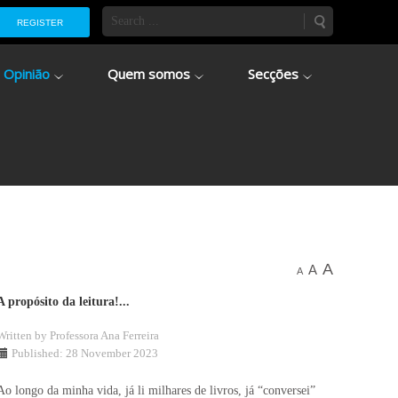
REGISTER
Opinião
Quem somos
Secções
A
A
A
A propósito da leitura!...
Written by
Professora Ana Ferreira
Published: 28 November 2023
Ao longo da minha vida, já li milhares de livros, já “conversei”