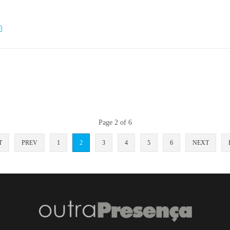
Page 2 of 6
T
PREV
1
2
3
4
5
6
NEXT