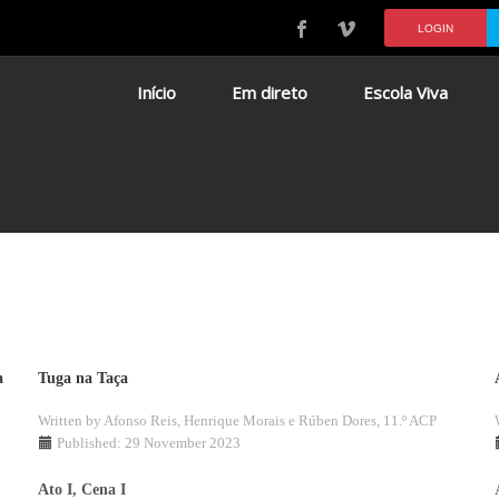
LOGIN
Início
Em direto
Escola Viva
a
Tuga na Taça
Written by
Afonso Reis, Henrique Morais e Rúben Dores, 11.º ACP
Published: 29 November 2023
Ato I, Cena I