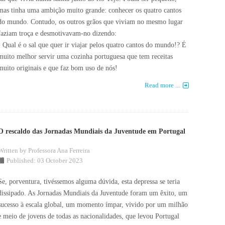
mas tinha uma ambição muito grande: conhecer os quatro cantos
do mundo. Contudo, os outros grãos que viviam no mesmo lugar
faziam troça e desmotivavam-no dizendo:
- Qual é o sal que quer ir viajar pelos quatro cantos do mundo!? É
muito melhor servir uma cozinha portuguesa que tem receitas
muito originais e que faz bom uso de nós!
Read more ...
O rescaldo das Jornadas Mundiais da Juventude em Portugal
Written by
Professora Ana Ferreira
Published: 03 October 2023
Se, porventura, tivéssemos alguma dúvida, esta depressa se teria
dissipado. As Jornadas Mundiais da Juventude foram um êxito, um
sucesso à escala global, um momento ímpar, vivido por um milhão
e meio de jovens de todas as nacionalidades, que levou Portugal