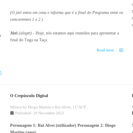
(O júri entra em cena e informa que é a final do Programa entre os
concorrentes 1 e 2.)
Júri
(
alegre
)
- Hoje, nós estamos aqui reunidos para apresentar a
a
final do Tuga na Taça.
Read more ...
O Crepúsculo Digital
Written by
Diogo Martins e Rui Alves, 11º ACP
Published: 29 November 2023
Personagem 1: Rui Alves (utilizador)
Personagem 2: Diogo
Martins (asus)