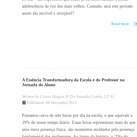
adolescência da voz dos mais velhos. Contudo, será este período
assim tão incrível e invejável?
Read more ...
A Essência Transformadora da Escola e do Professor na
Jornada do Aluno
Written by
Celsio Alegria, 8º D e Amanda Corrêa, 12º A1
Published: 06 December 2023
Passamos cerca de sete horas por dia na escola, o que equivale a
29% do nosso tempo diário. Essas horas representam mais do que
uma mera presença física; são momentos moldados pela presença
fundamental dos professores. Ao longo da história, o “Dia do