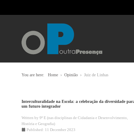
You are here:
Home
Opinião
Juiz de Linhas
Interculturalidade na Escola: a celebração da diversidade par
um futuro integrador
Written by
9º E (nas disciplinas de Cidadania e Desenvolvimento,
História e Geografia)
Published: 11 December 2023