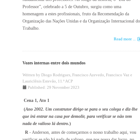
Professor”, celebrado a 5 de Outubro, surgiu como uma
homenagem a estes profissionais, fruto da Recomendação da
Organização das Nações Unidas e da Organização Internacional do
Trabalho.
Read more ...
Vozes internas entre dois mundos
Written by
Diogo Rodrigues, Francisco Azevedo, Francisco Vaz e
Lauriclênis Estevão, 11.º ACP
Published: 29 November 2023
Cena 1, Ato 1
(
Ano 2002. Um construtor dirige-se para o seu colega e diz-lhe
que irá entrar na casa por demolir, para verificar se não tem
nada de valioso lá dentro.
)
R
- Anderson, antes de começarmos o nosso trabalho aqui, vou
verificar se não há nada de valioso, que nos possa dar lucro, no