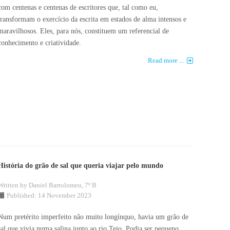
com centenas e centenas de escritores que, tal como eu,
transformam o exercício da escrita em estados de alma intensos e
maravilhosos. Eles, para nós, constituem um referencial de
conhecimento e criatividade.
Read more ...
História do grão de sal que queria viajar pelo mundo
Written by
Daniel Bartolomeu, 7º B
Published: 14 November 2023
Num pretérito imperfeito não muito longínquo, havia um grão de
sal que vivia numa salina junto ao rio Tejo. Podia ser pequeno,