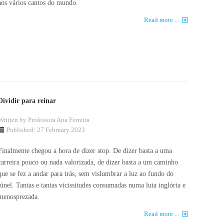
aos vários cantos do mundo.
Read more ...
Dividir para reinar
Written by
Professora Ana Ferreira
Published: 27 February 2023
Finalmente chegou a hora de dizer stop. De dizer basta a uma
carreira pouco ou nada valorizada, de dizer basta a um caminho
que se fez a andar para trás, sem vislumbrar a luz ao fundo do
túnel. Tantas e tantas vicissitudes consumadas numa luta inglória e
menosprezada.
Read more ...