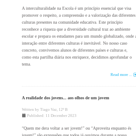
A interculturalidade na Escola é um princípio essencial que visa
promover o respeito, a compreensão e a valorização das diferentes
culturas presentes na comunidade educativa. Este princípio
reconhece a riqueza que a diversidade cultural traz ao ambiente
escolar e prepara os estudantes para um mundo globalizado, onde 
interação entre diferentes culturas é inevitável. No nosso caso
concreto, convivemos alunos de diferentes países e culturas e,
como esta partilha diária nos enriquece, decidimos aprofundar o
tema.
Read more ...
A realidade dos jovens... aos olhos de um jovem
Written by
Tiago Vaz, 12º B
Published: 11 December 2023
“Quem me dera voltar a ser jovem!” ou “Aproveita enquanto és
jovem!” são expressões que todos já ouvimos durante a nossa