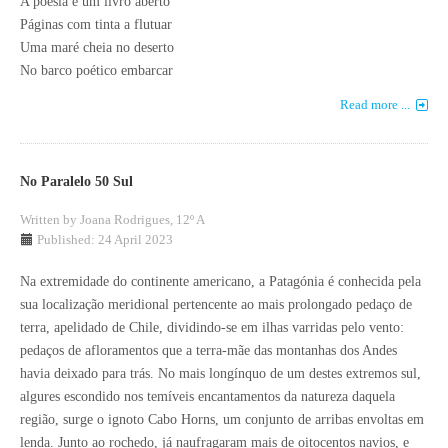
A poesia é um livro aberto
Páginas com tinta a flutuar
Uma maré cheia no deserto
No barco poético embarcar
Read more ...
No Paralelo 50 Sul
Written by
Joana Rodrigues, 12º A
Published: 24 April 2023
Na extremidade do continente americano, a Patagónia é conhecida pela
sua localização meridional pertencente ao mais prolongado pedaço de
terra, apelidado de Chile, dividindo-se em ilhas varridas pelo vento:
pedaços de afloramentos que a terra-mãe das montanhas dos Andes
havia deixado para trás. No mais longínquo de um destes extremos sul,
algures escondido nos temíveis encantamentos da natureza daquela
região, surge o ignoto Cabo Horns, um conjunto de arribas envoltas em
lenda. Junto ao rochedo, já naufragaram mais de oitocentos navios, e