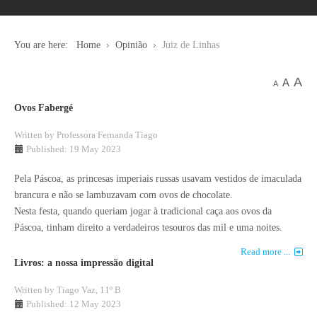
You are here:
Home
Opinião
Juiz de Linhas
A
A
A
Ovos Fabergé
Written by
Professora Fernanda Tiago
Published: 19 May 2023
Pela Páscoa, as princesas imperiais russas usavam vestidos de imaculada
brancura e não se lambuzavam com ovos de chocolate.
Nesta festa, quando queriam jogar à tradicional caça aos ovos da
Páscoa, tinham direito a verdadeiros tesouros das mil e uma noites.
Read more ...
Livros: a nossa impressão digital
Written by
Tiago Vaz, 11º B
Published: 12 May 2023