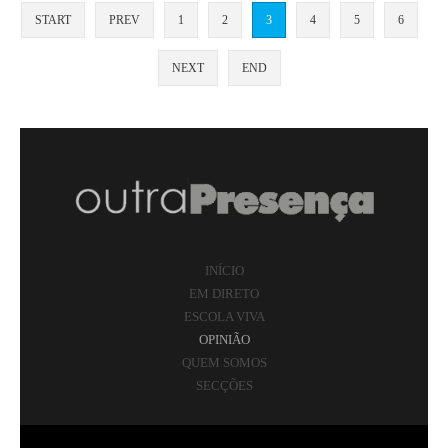
START
PREV
1
2
3
4
5
6
NEXT
END
INÍCIO
EM DIRETO
ESCOLA VIVA
OPINIÃO
QUEM SOMOS
SECÇÕES