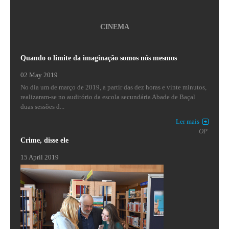
CINEMA
Quando o limite da imaginação somos nós mesmos
02 May 2019
No dia um de março de 2019, a partir das dez horas e vinte minutos,
realizaram-se no auditório da escola secundária Abade de Baçal
duas sessões d...
Ler mais
OP
Crime, disse ele
15 April 2019