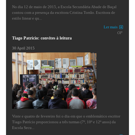
No dia 12 de maio de 2015, a Escola Secundária Abade de Baçal
contou com a presença da escritora Cristina Torrão. Escritora de
estilo linear e qu...
Ler mais
OP
Tiago Patrício: convites à leitura
30 April 2015
Vinte e quatro de fevereiro foi o dia em que o emblemático escritor
Tiago Patrício proporcionou a três turmas (7º, 10º e 12º anos) da
Escola Secu...