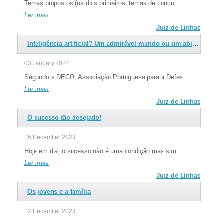
“A nova realidade”
Temas propostos (os dois primeiros, temas de concu...
Por cá
OP
Um vírus desconhecido
Ler mais
Abalou o universo
Juiz de Linhas
Trouxe insegurança e medo
Inteligência artificial? Um admirável mundo ou um abismo a evitar?
E um continuar incerto
Entramos na última fase de seleção do logótipo. Depois de selecionados os
Ler mais
03 January 2024
9 melhores projetos entre as duas dezenas que foram submetidas a
Covid-19 & Cª
OP
concurso, é...
Segundo a DECO, Associação Portuguesa para a Defes...
Ler mais
Ler mais
Erasmus+
Juiz de Linhas
O sucesso tão desejado!
15 December 2023
Hoje em dia, o sucesso não é uma condição mas sim ...
Ler mais
Juiz de Linhas
Os jovens e a família
12 December 2023